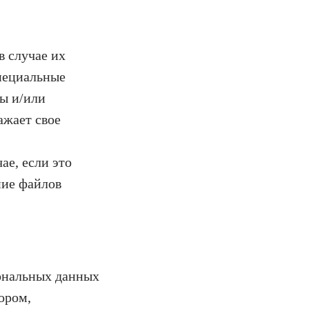
в случае их
специальные
ы и/или
ажает свое
ае, если это
ние файлов
сональных данных
ором,