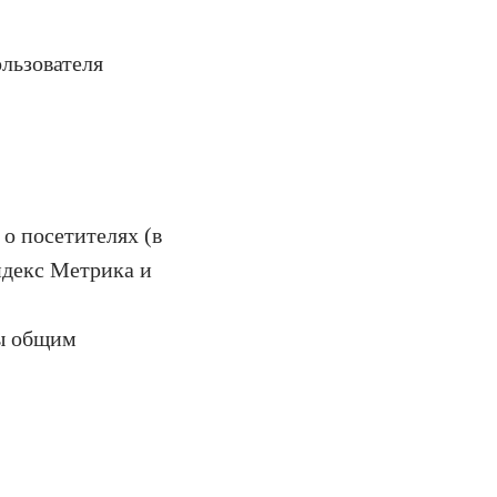
льзователя
о посетителях (в
ндекс Метрика и
ы общим