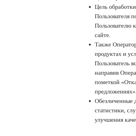
Цель обработк
Пользователя п
Пользователю к
сайте.
Также Оператор
продуктах и ус
Пользователь в
направив Операт
пометкой «Отка
предложениях»
Обезличенные д
статистики, сл
улучшения каче