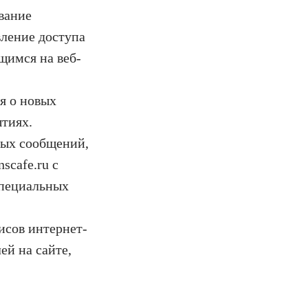
вание
вление доступа
щимся на веб-
я о новых
тиях.
ных сообщений,
scafe.ru с
специальных
исов интернет-
ей на сайте,