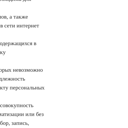
ов, а также
в сети интернет
одержащихся в
тку
торых невозможно
адлежность
екту персональных
 совокупность
матизации или без
бор, запись,