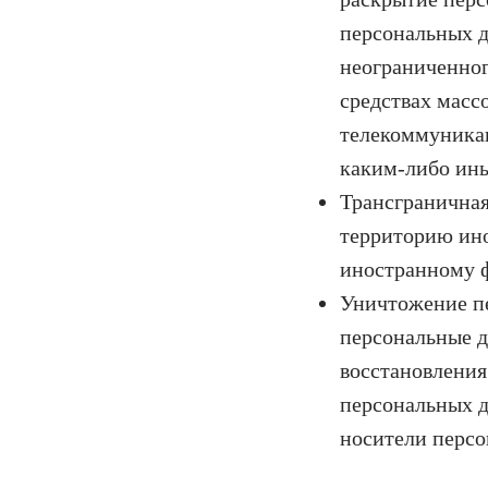
персональных 
неограниченног
средствах мас
телекоммуника
каким-либо ин
Трансграничная
территорию ино
иностранному 
Уничтожение пе
персональные д
восстановлени
персональных д
носители персо