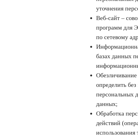
уточнения перс
Веб-сайт – сов
программ для Э
по сетевому адр
Информационна
базах данных п
информационных
Обезличивание 
определить бе
персональных 
данных;
Обработка перс
действий (опер
использования 