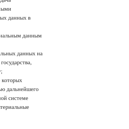
нными
ных данных в
ональным данным
альных данных на
государства,
;
е которых
ью дальнейшего
ной системе
атериальные