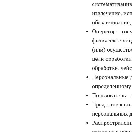
систематизацию
извлечение, исп
обезличивание,
Оператор – гос
физическое лиц
(или) осуществ
цели обработки
обработке, дей
Персональные д
определенному и
Пользователь – 
Предоставление
персональных д
Распространени
раскрытие перс