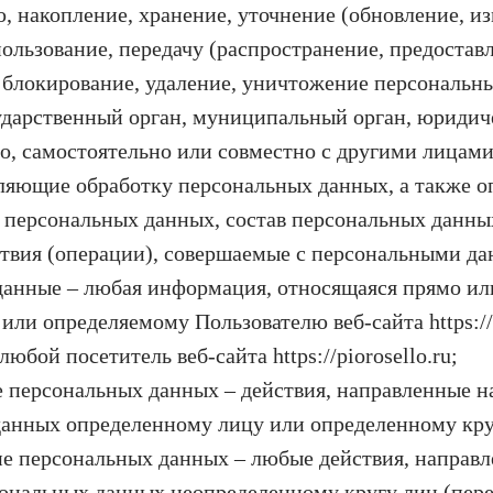
, накопление, хранение, уточнение (обновление, из
ользование, передачу (распространение, предоставл
 блокирование, удаление, уничтожение персональн
ударственный орган, муниципальный орган, юридич
о, самостоятельно или совместно с другими лицам
ляющие обработку персональных данных, а также 
 персональных данных, состав персональных данн
ствия (операции), совершаемые с персональными д
анные – любая информация, относящаяся прямо ил
ли определяемому Пользователю веб-сайта https://p
любой посетитель веб-сайта https://piorosello.ru;
 персональных данных – действия, направленные н
анных определенному лицу или определенному кру
е персональных данных – любые действия, направл
ональных данных неопределенному кругу лиц (пере