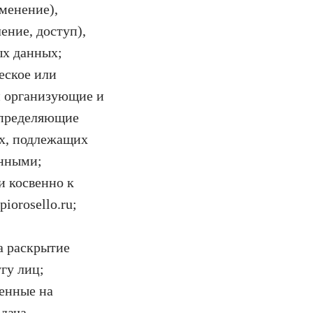
менение),
ение, доступ),
ых данных;
еское или
и организующие и
определяющие
ых, подлежащих
анными;
и косвенно к
iorosello.ru;
а раскрытие
гу лиц;
енные на
дача