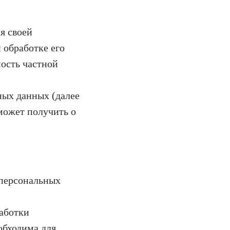
я своей
 обработке его
ость частной
ных данных (далее
может получить о
 персональных
аботки
обходима для